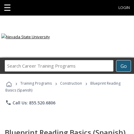
☰
LOGIN
Search
Go
Career
Training
›
›
›
Programs
Training Programs
Construction
Blueprint Reading
Basics (Spanish)
phone
Call Us: 855.520.6806
Blueprint Reading Basics (Spanish)