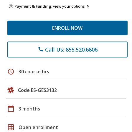
Payment & Funding:
view your options
ENROLL NOW
Call Us: 855.520.6806
phone
schedule
30 course hrs
Code ES-GES3132
calendar_today
3 months
grid_on
Open enrollment