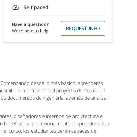
speed
Self paced
Have a question?
REQUEST INFO
We're here to help
a. Comenzando desde lo más básico, aprenderás
transmite la información del proyecto dentro de un
los documentos de ingeniería, además de analizar
jantes, diseñadores e internos de arquitectura e
n beneficiarse profesionalmente al aprender a leer
 el curso, los estudiantes serán capaces de