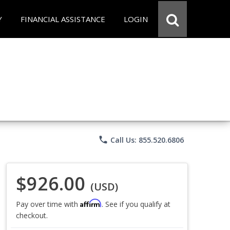
Y
FINANCIAL ASSISTANCE
LOGIN
phone
Call Us: 855.520.6806
$926.00
(USD)
Affirm
Pay over time with
. See if you qualify at
checkout.