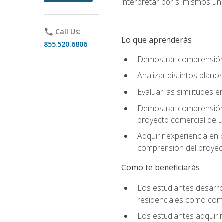
interpretar por sí mismos u
phone
Call Us:
Lo que aprenderás
855.520.6806
Demostrar comprensión d
Analizar distintos plan
Evaluar las similitudes
Demostrar comprensión d
proyecto comercial de u
Adquirir experiencia en
comprensión del proyec
Como te beneficiarás
Los estudiantes desarro
residenciales como come
Los estudiantes adquirir