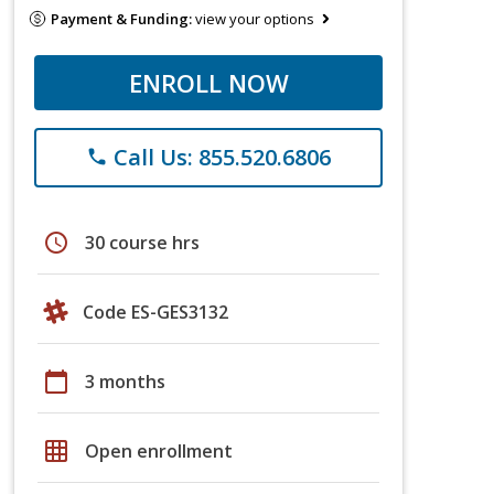
Payment & Funding:
view your options
ENROLL NOW
Call Us: 855.520.6806
phone
schedule
30 course hrs
Code ES-GES3132
calendar_today
3 months
grid_on
Open enrollment